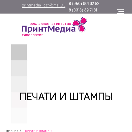
8
(950) 601 62 82
printmedia_dzr@mail.ru
8
(8313) 39 71 31
ПЕЧАТИ И ШТАМПЫ
Главная
/
Печати и штампы