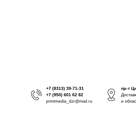
+7 (8313) 39-71-31
пр-т Ц
+7 (950) 601 62 82
Достав
printmedia_dzr@mail.ru
и обла