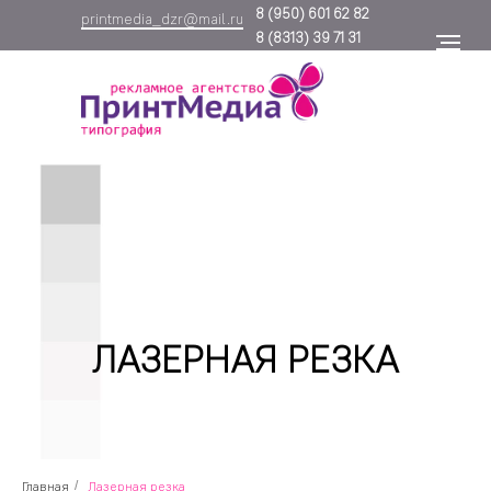
8
(950) 601 62 82
printmedia_dzr@mail.ru
8
(8313) 39 71 31
ЛАЗЕРНАЯ РЕЗКА
Главная
/
Лазерная резка