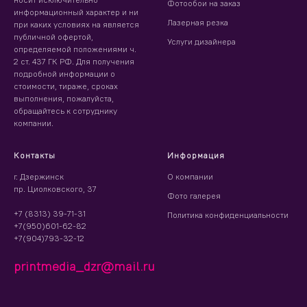
Фотообои на заказ
информационный характер и ни
Лазерная резка
при каких условиях на является
публичной офертой,
Услуги дизайнера
определяемой положениями ч.
2 ст. 437 ГК РФ. Для получения
подробной информации о
стоимости, тираже, сроках
выполнения, пожалуйста,
обращайтесь к сотруднику
компании.
Контакты
Информация
г. Дзержинск
О компании
пр. Циолковского, 37
Фото галерея
+7 (8313) 39-71-31
Политика конфиденциальности
+7(950)601-62-82
+7(904)793-32-12
printmedia_dzr@mail.ru