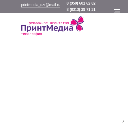
8
(950) 601 62 82
printmedia_dzr@mail.ru
8
(8313) 39 71 31