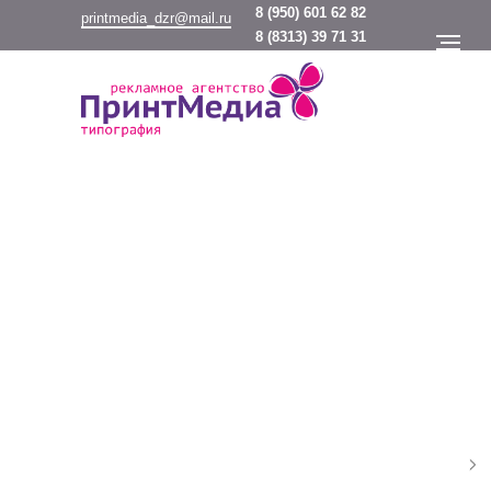
8
(950) 601 62 82
printmedia_dzr@mail.ru
8
(8313) 39 71 31