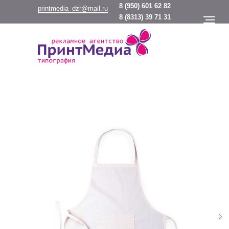
8
(950) 601 62 82
printmedia_dzr@mail.ru
8
(8313) 39 71 31