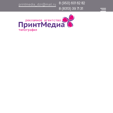
8
(950) 601 62 82
printmedia_dzr@mail.ru
8
(8313) 39 71 31