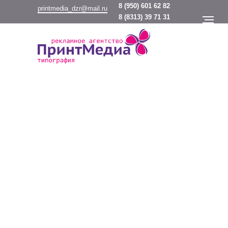
8
(950) 601 62 82
printmedia_dzr@mail.ru
8
(8313) 39 71 31