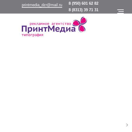
8
(950) 601 62 82
printmedia_dzr@mail.ru
8
(8313) 39 71 31