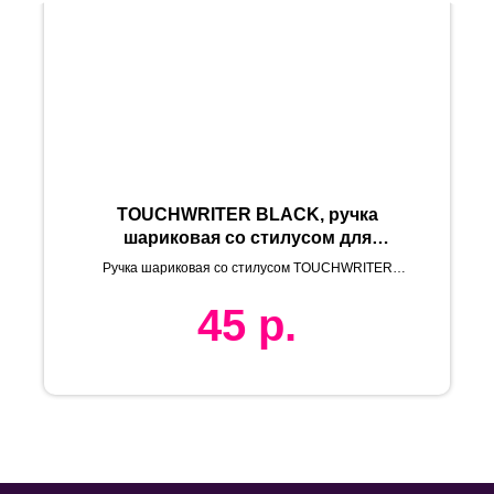
TOUCHWRITER BLACK, ручка
шариковая со стилусом для
сенсорных экранов, желтый/
Ручка шариковая со стилусом TOUCHWRITER
черный, алюминий
BLACK, глянцевый корпус
45
р.