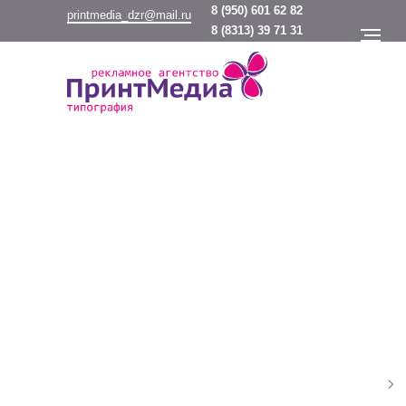
8
(950) 601 62 82
printmedia_dzr@mail.ru
8
(8313) 39 71 31