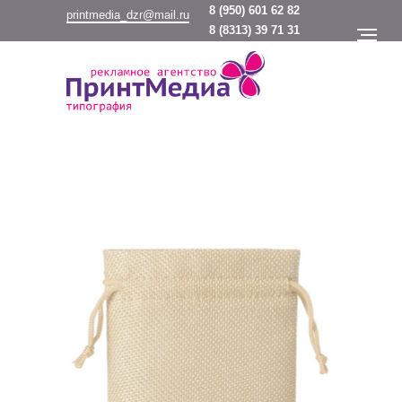
8
(950) 601 62 82
printmedia_dzr@mail.ru
8
(8313) 39 71 31