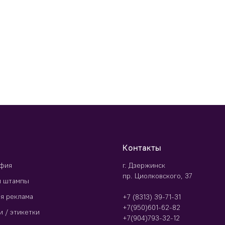
Контакты
фия
г. Дзержинск
пр. Циолковского, 37
и штампы
я реклама
+7 (8313) 39-71-31
+7(950)601-62-82
и / этикетки
+7(904)793-32-12