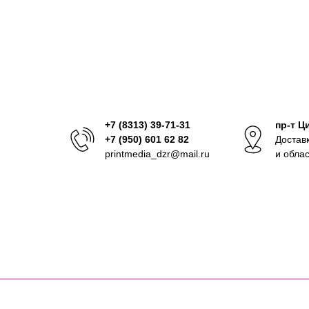
+7 (8313) 39-71-31
пр-т Ц
+7 (950) 601 62 82
Достав
printmedia_dzr@mail.ru
и обла