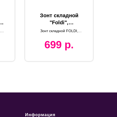
Зонт складной
,
"Foldi",
механический,
а
Зонт складной FOLDI,
желтый
механический
699
р.
Информация