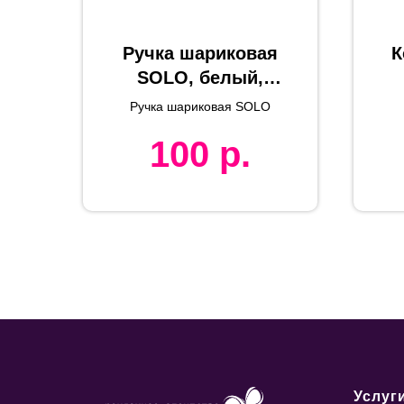
Ручка шариковая
К
SOLO, белый,
металл, пластик,
Ручка шариковая SOLO
дерево, цвет
100
р.
чернил синий
Услуг