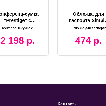
онференц-сумка
Обложка для
"Prestige" c
паспорта Simply
шильдом,
13.5 х 19.5 см,
Конференц-сумка c
Обложка для паспорт
черный,
голубая, PU
шильдом PRESTIGE
Simply, 13.5 х 19.5 см,
2 198
р.
474
р.
черная, PU
35x5,5x27,5 см,
микрофибра
и
Контакты