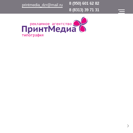
8
(950) 601 62 82
printmedia_dzr@mail.ru
8
(8313) 39 71 31