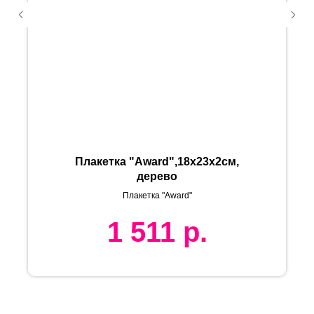
Плакетка "Award",18х23х2см,
дерево
Плакетка "Award"
1 511
р.