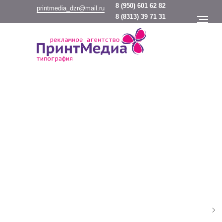
8
(950) 601 62 82
printmedia_dzr@mail.ru
8
(8313) 39 71 31