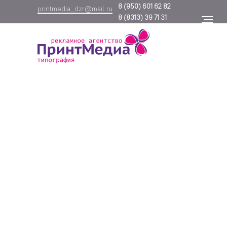
8
(950) 601 62 82
printmedia_dzr@mail.ru
8
(8313) 39 71 31