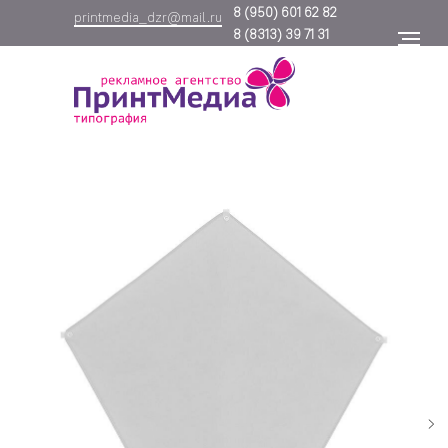
8
(950) 601 62 82
printmedia_dzr@mail.ru
8
(8313) 39 71 31