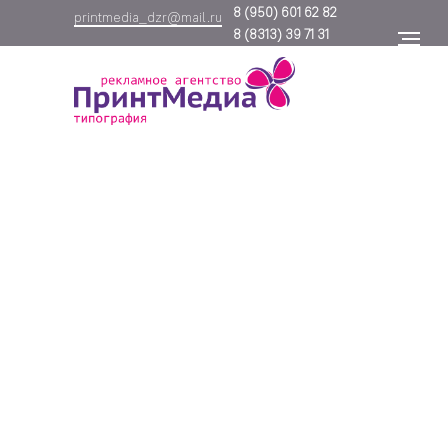
8
(950) 601 62 82
printmedia_dzr@mail.ru
8
(8313) 39 71 31