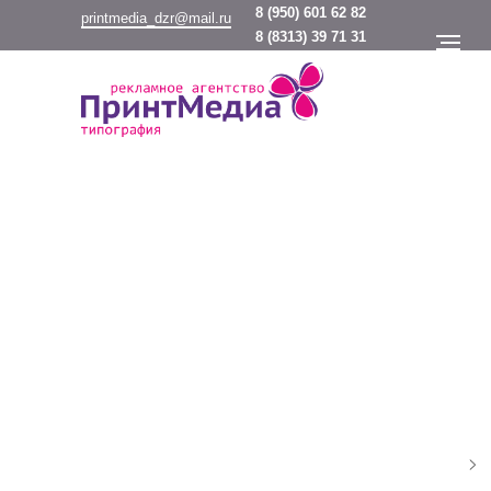
8
(950) 601 62 82
printmedia_dzr@mail.ru
8
(8313) 39 71 31