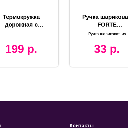
Термокружка
Ручка шариков
дорожная с
FORTE
крышкой "Хит",
SAFETOUCH,
Ручка шариковая из
450 мл, синий,
белый,
антибактериального
199
р.
33
р.
пластика FORTE
еталл, лазерная
антибактериал
SAFETOUCH
гравировка
ый пластик
и
Контакты