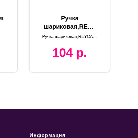
ая
Ручка
шариковая,REYC
AN, бамбук,
Ручка шариковая,REYCAN,
металл
бамбук, пластик
104
р.
ьн
Информация