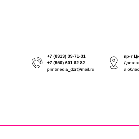
+7 (8313) 39-71-31
пр-т Ц
+7 (950) 601 62 82
Достав
printmedia_dzr@mail.ru
и обла