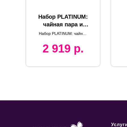
Набор PLATINUM:
чайная пара и
чайник в
Набор PLATINUM: чайная
подарочной
пара и чайник в
2 919
р.
подарочной упаковке
упаковке, 200мл и
м
900мл, костяной
фарфор
Услуг