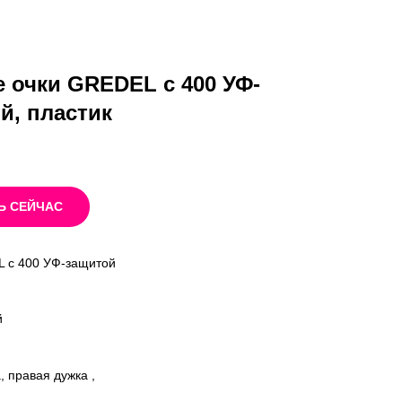
 очки GREDEL c 400 УФ-
й, пластик
Ь СЕЙЧАС
 c 400 УФ-защитой
й
, правая дужка ,