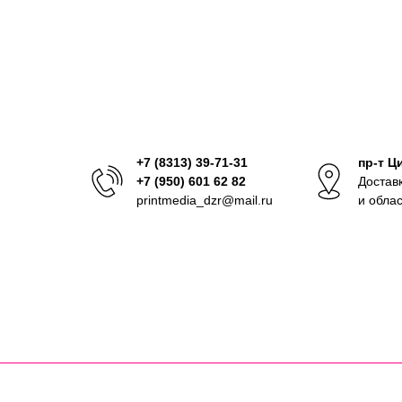
+7 (8313) 39-71-31
пр-т Ц
+7 (950) 601 62 82
Достав
printmedia_dzr@mail.ru
и обла