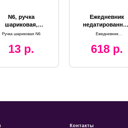
N6, ручка
Ежедневник
шариковая,
недатированны
белый, пластик
Campbell, А5,
Ручка шариковая N6
Ежедневник
бежевый, белы
недатированный Campbe
13
р.
618
р.
формат А5, в линейку
блок
и
Контакты