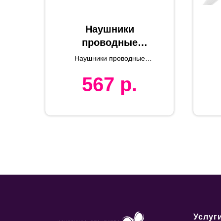
Наушники
проводные
MARKIZ с
Наушники проводные
повязкой, синий,
MARKIZ с повязкой, синий,
567
р.
флис
флис
Услуг