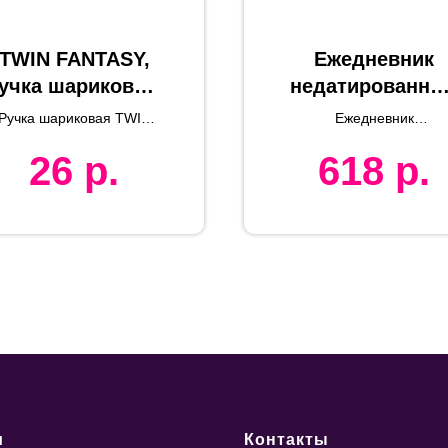
TWIN FANTASY,
Ежедневник
учка шариковая,
недатированны
пластик
Campbell, А5,
Ручка шариковая TWIN
Ежедневник
бежевый, белы
FANTASY
недатированный Campbe
26
р.
618
р.
формат А5, в линейку
блок
и
Контакты