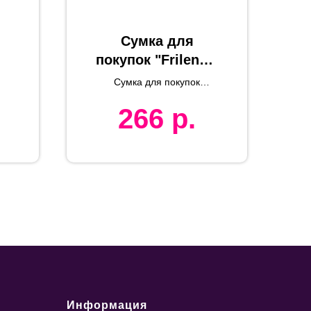
Сумка для
й
покупок "Frilend",
белая, 41x37 см,
Сумка для покупок
й
100% полиэстер
ll,
FRILEND из rPET/
266
р.
рециклированного
RPET
полиэстера
Информация