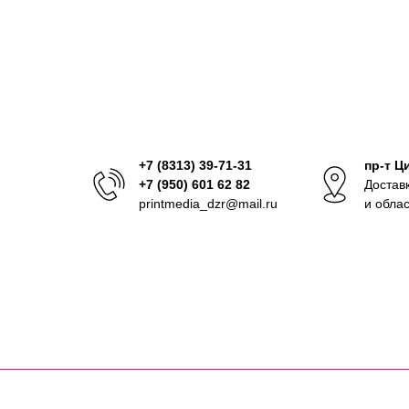
+7 (8313) 39-71-31
пр-т Ц
+7 (950) 601 62 82
Достав
printmedia_dzr@mail.ru
и обла