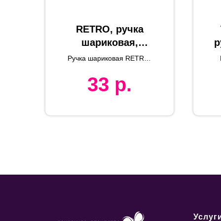
RETRO, ручка
шариковая,
р
белый, пластик
Ручка шариковая RETRO,
пластик
33
р.
Услуг