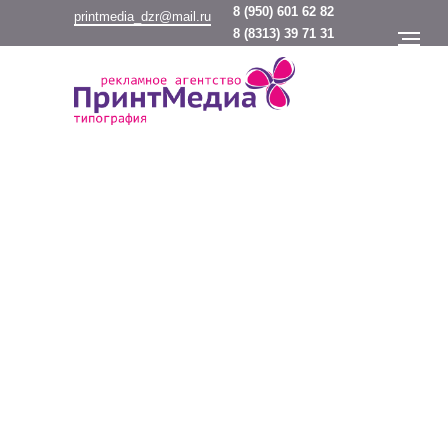
8
(950) 601 62 82
printmedia_dzr@mail.ru
8
(8313) 39 71 31