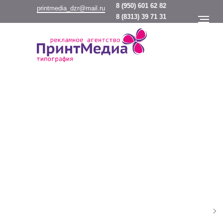
8
(950) 601 62 82
printmedia_dzr@mail.ru
8
(8313) 39 71 31