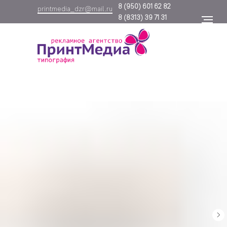
8
(950) 601 62 82
printmedia_dzr@mail.ru
8
(8313) 39 71 31