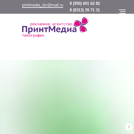
8
(950) 601 62 82
printmedia_dzr@mail.ru
8
(8313) 39 71 31