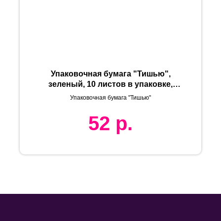
Упаковочная бумага "Тишью",
зеленый, 10 листов в упаковке,
размер листа 50*75 см
Упаковочная бумага "Тишью"
52
р.