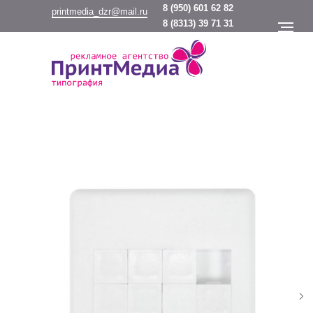
8
(950) 601 62 82
printmedia_dzr@mail.ru
8
(8313) 39 71 31