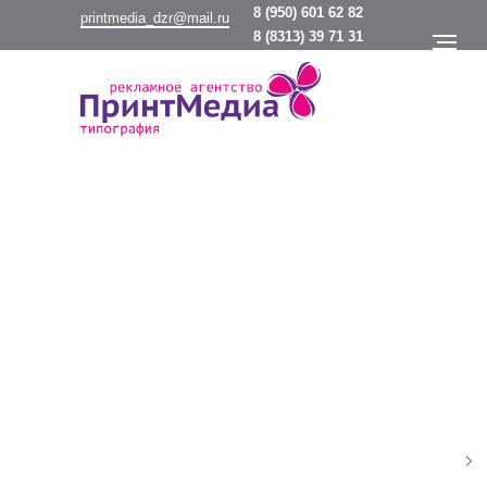
8
(950) 601 62 82
printmedia_dzr@mail.ru
8
(8313) 39 71 31