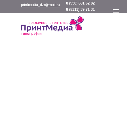
8
(950) 601 62 82
printmedia_dzr@mail.ru
8
(8313) 39 71 31