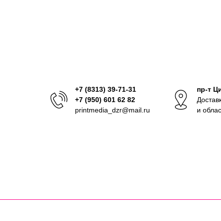
+7 (8313) 39-71-31
пр-т Ц
+7 (950) 601 62 82
Достав
printmedia_dzr@mail.ru
и обла