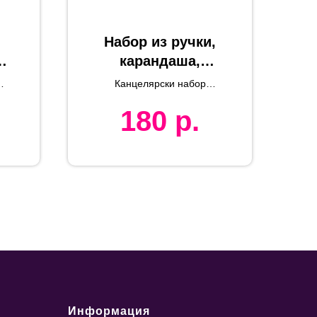
Набор из ручки,
карандаша,
,
линейки и
Канцелярски набор
,
ластика, с
 х
RIPLEY,
180
р.
н
антибактериальный
ан
антибактериальн
пластик
ым покрытием
RIPLY белый,
пластик
Информация