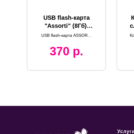
USB flash-карта
"Assorti" (8Гб),
с
зеленая,
USB flash-карта ASSORTI
Ко
5,8х1,7х0,8 см,
(8Гб)
370
р.
металл
л
Услуг