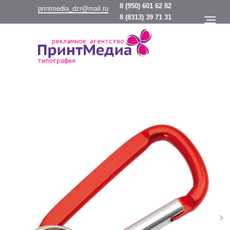
8
(950) 601 62 82
printmedia_dzr@mail.ru
8
(8313) 39 71 31