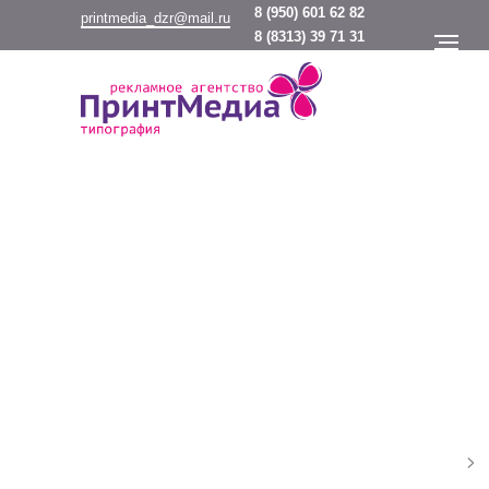
8
(950) 601 62 82
printmedia_dzr@mail.ru
8
(8313) 39 71 31