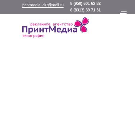
8
(950) 601 62 82
printmedia_dzr@mail.ru
8
(8313) 39 71 31