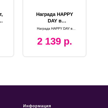
т,
Награда HAPPY
DAY в
подарочной
Награда HAPPY DAY в
,
коробке, матовые
подарочной коробке,
2 139
р.
матовые грани,
грани, 200х131х20
200х131х20 мм, акрил
ая
мм, акрил
Информация