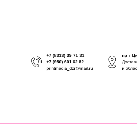
+7 (8313) 39-71-31
пр-т Ц
+7 (950) 601 62 82
Достав
printmedia_dzr@mail.ru
и обла