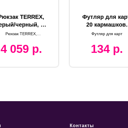
Рюкзак TERREX,
Футляр для кар
ерый/черный, 45
20 кармашков,
 31 x 13 см, 100%
синий,
Рюкзак TERREX,
Футляр для карт
полиэстер 600D
10,7х8,5х1,8 см
рециклированный
4 059
р.
134
р.
полиэстер
иск. кожа,
металл, лазерн
гравировка
и
Контакты