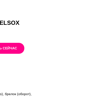
TELSOX
Ь СЕЙЧАС
), брелок (оборот),