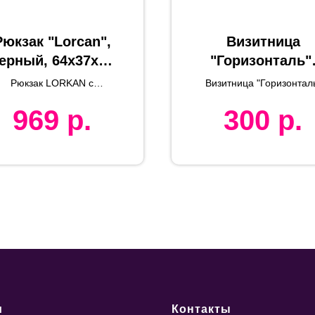
Рюкзак "Lorcan",
Визитница
ерный, 64x37x20
"Горизонталь"
м, 100% пробка,
оранжевый,
Рюкзак LORKAN c
Визитница "Горизонтал
100% полиэстер
10х6,5х1,7 см,
карманом из пробки
969
р.
300
р.
600D
иск. кожа, мета
и
Контакты