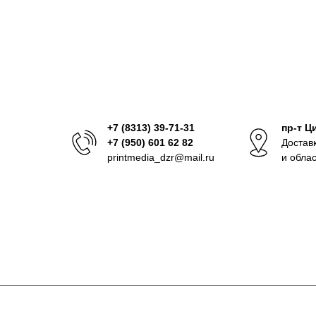
+7 (8313) 39-71-31
пр-т Ц
+7 (950) 601 62 82
Достав
printmedia_dzr@mail.ru
и обла