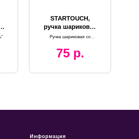
STARTOUCH,
,
ручка шариковая
со стилусом для
ь"
Ручка шариковая со
сенсорных
стилусом STARTOUCH
75
р.
лл
экранов,
перламутровый
розовый/хром,
металл
Информация