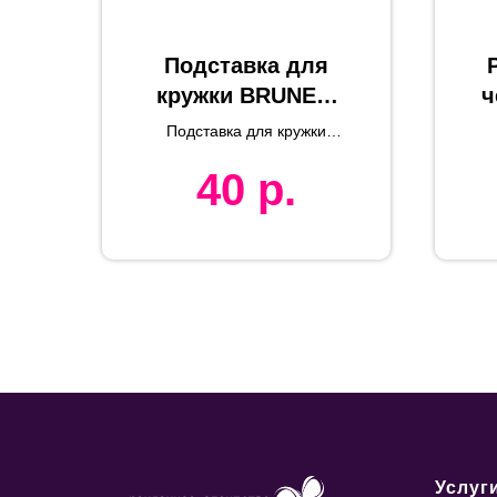
Подставка для
кружки BRUNEX,
ч
10х0,3см,
с
Подставка для кружки
пробковое
BRUNEX
40
р.
дерево
Услуг