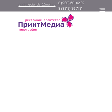
8
(950) 601 62 82
printmedia_dzr@mail.ru
8
(8313) 39 71 31