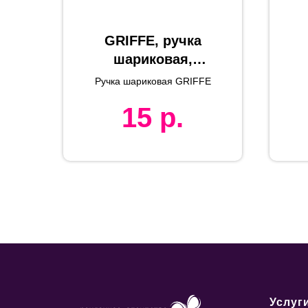
GRIFFE, ручка
шариковая,
белый, черные и
Ручка шариковая GRIFFE
желтые колечки,
к
15
р.
пластик
Услуг