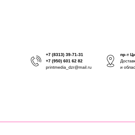
+7 (8313) 39-71-31
пр-т Ц
+7 (950) 601 62 82
Достав
printmedia_dzr@mail.ru
и обла