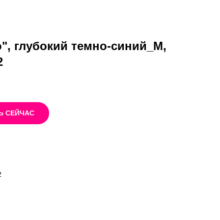
o", глубокий темно-синий_M,
2
Ь СЕЙЧАС
2