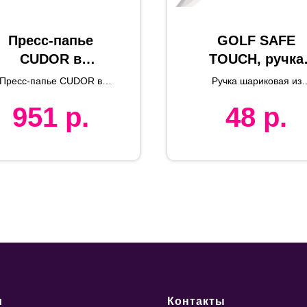
Пресс-папье
GOLF SAFE
CUDOR в
TOUCH, ручка
подарочной
шариковая,
Пресс-папье CUDOR в
Ручка шариковая из
оробке, 5x5x5см,
белый,
подарочной коробке
антибактериального
951
р.
48
р.
пластика GOLF
стекло
антибактериал
SAFETOUCH
ый пластик
и
Контакты