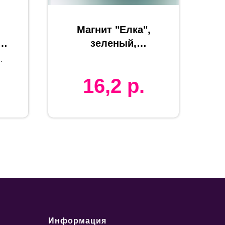
Магнит "Елка",
зеленый,
7,5х7,5х0,2см,
фетр,
16,2
р.
ьн
шелкография
Информация