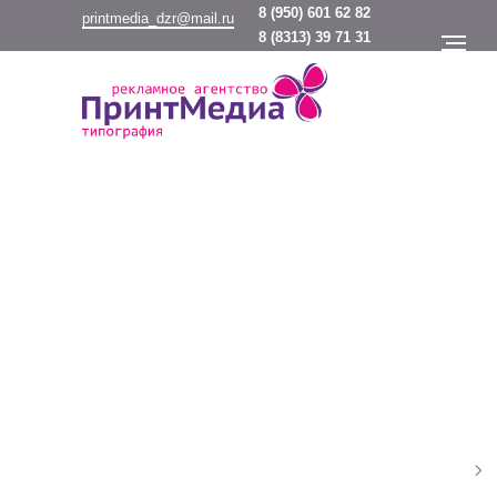
8
(950) 601 62 82
printmedia_dzr@mail.ru
8
(8313) 39 71 31