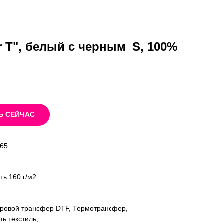
r T", белый с черным_S, 100%
Ь СЕЙЧАС
165
ть 160 г/м2
фровой трансфер DTF, Термотрансфер,
ь текстиль,