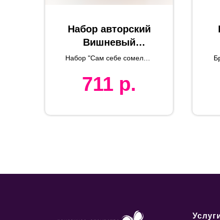
Набор авторский
Вишневый
бренди
Набор "Сам себе сомелье"
Б
для приготовления
711
р.
авторского напитка
Вишневый бренди
Услуг