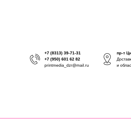
+7 (8313) 39-71-31
пр-т Ц
+7 (950) 601 62 82
Достав
printmedia_dzr@mail.ru
и обла