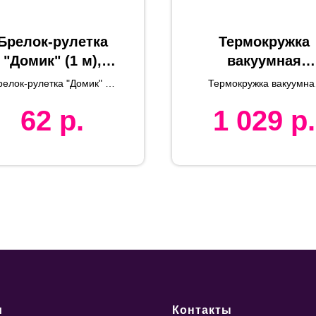
Брелок-рулетка
Термокружка
"Домик" (1 м),
вакуумная
5,1х1,4х4,7 см,
"Cristal", белый
релок-рулетка "Домик" (1
Термокружка вакуумна
пластик,
350 мл, металл
м)
Cristal
62
р.
1 029
р.
тампопечать
стекло
и
Контакты