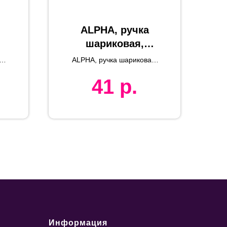
ALPHA, ручка
шариковая,
,
серебристый/
я
ALPHA, ручка шариковая,
,
хром, металл
без индив. упаковки
41
р.
Информация