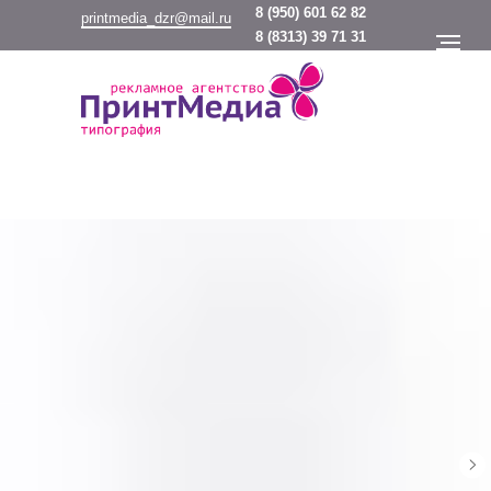
8
(950) 601 62 82
printmedia_dzr@mail.ru
8
(8313) 39 71 31