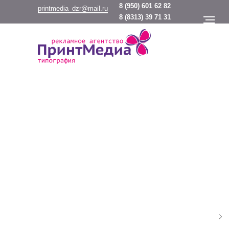
8
(950) 601 62 82
printmedia_dzr@mail.ru
8
(8313) 39 71 31