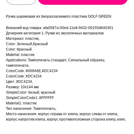
Ручка шариковая из биоразлагаемого пластика GOLF GREEN
Внешний код товара: afa0587a-00ed-11e8-9432-00155d640301
Дочерняя категория 1: Ручки из экологичных материалов
Материал: пластик,
Color: Зеленый,Красный
Color: Красный
Material: пластик
Applications: Тампопечать стандарт, Сигнальный образец
тампопечати,
ColorCode: #009A6E,#DC4234
ColorCode: #DC4234
Цвет: #DC4234,
Размер: 10х144 мм
SimpleColor: белый, красный
SimpleColorCode1: #FFFFFF
Material1: пластик
Тип нанесения: Тампопечать,
Место нанесения: корпус справа от клипа, корпус слева от клипа,
корпус напротив клипа, корпус противоположная сторона клипу, клип,