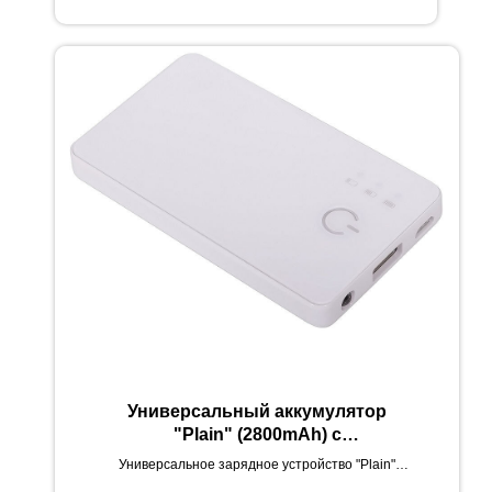
Универсальный аккумулятор
"Plain" (2800mAh) с
фонариком,9,6х5,5х1см,пластик ,
Универсальное зарядное устройство "Plain"
шт
(2800mAh) с фонариком