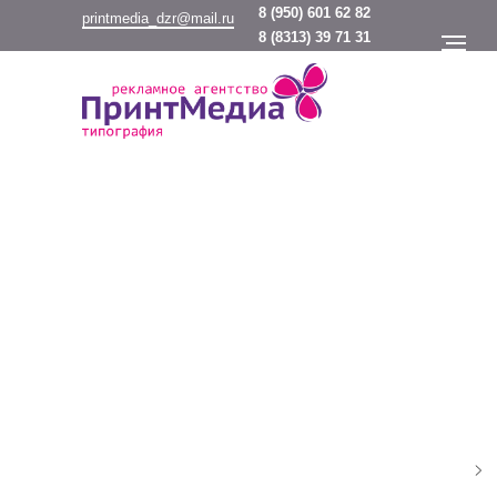
8
(950) 601 62 82
printmedia_dzr@mail.ru
8
(8313) 39 71 31