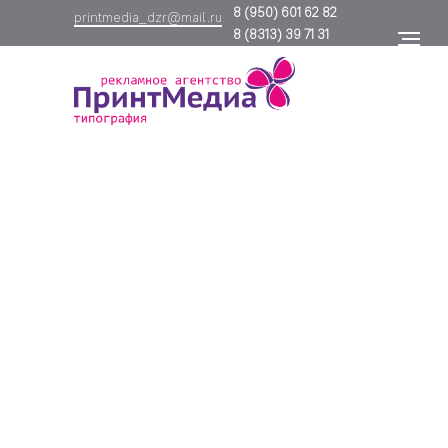
8
(950) 601 62 82
printmedia_dzr@mail.ru
8
(8313) 39 71 31