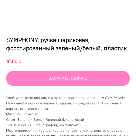
SYMPHONY, ручка шариковая,
фростированный зеленый/белый, пластик
16,00
р.
ЗАКАЗАТЬ СЕЙЧАС
Удобная и функциональная ручка с красивым названием SYMPHONY.
Нажимной механизм подачи стержня. Пишущий узел 1,0 мм. Белый
корпус, цветная отделка.
Материал: пластик,
Color: Зеленый,Белый,Красный,Фиолетовый
Тип нанесения: Шелкография, Тампопечать,
Место нанесения: корпус, корпус напротив клипа, корпус справа от
клипа, корпус слева от клипа, корпус противоположная сторона клипу,