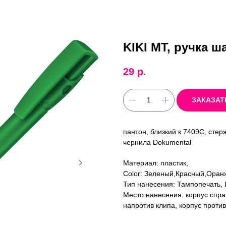
KIKI MT, ручка ш
29
р.
ЗАКАЗАТ
пантон, близкий к 7409С, сте
чернила Dokumental
Материал: пластик,
Color: Зеленый,Красный,Ора
Тип нанесения: Тампопечать,
Место нанесения: корпус справ
напротив клипа, корпус проти