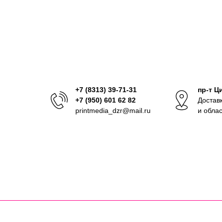
+7 (8313) 39-71-31
пр-т Ц
+7 (950) 601 62 82
Достав
printmedia_dzr@mail.ru
и обла