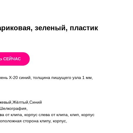
ариковая, зеленый, пластик
Ь СЕЙЧАС
ржень X-20 синий, толщина пишущего узла 1 мм,
нжевый,Жёлтый,Синий
 Шелкография,
а от клипа, корпус слева от клипа, клип, корпус
воположная сторона клипу, корпус,