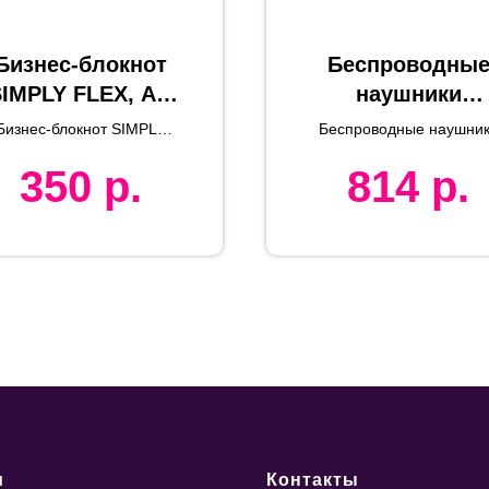
Бизнес-блокнот
Беспроводны
IMPLY FLEX, А5,
наушники
голубой,
ACCESSTYLE
Бизнес-блокнот SIMPLY
Беспроводные наушни
ремовый блок, в
NIMBUS TWS,
FLEX, А5, черный,
ACCESSTYLE NIMBU
350
р.
814
р.
ремовый блок, в линейку
TWS, синий
линейку
синий
и
Контакты