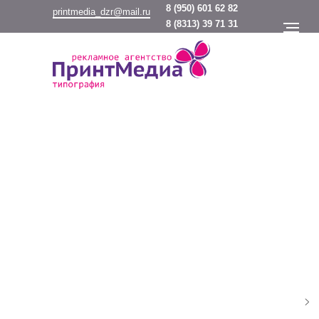
8
(950) 601 62 82
printmedia_dzr@mail.ru
8
(8313) 39 71 31