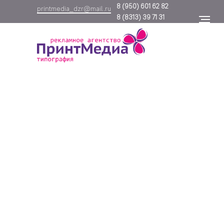
8
(950) 601 62 82
printmedia_dzr@mail.ru
8
(8313) 39 71 31