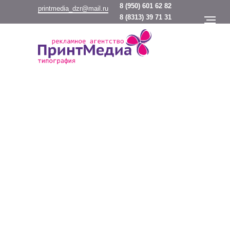
8
(950) 601 62 82
printmedia_dzr@mail.ru
8
(8313) 39 71 31