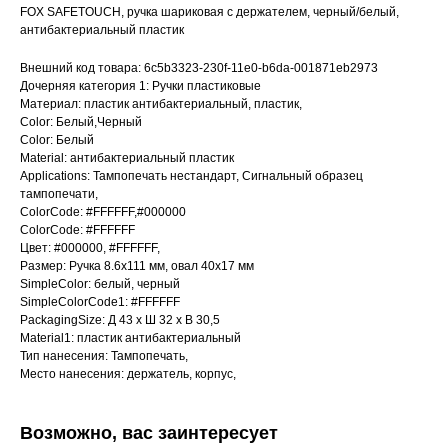
FOX SAFETOUCH, ручка шариковая с держателем, черный/белый,
антибактериальный пластик
Внешний код товара: 6c5b3323-230f-11e0-b6da-001871eb2973
Дочерняя категория 1: Ручки пластиковые
Материал: пластик антибактериальный, пластик,
Color: Белый,Черный
Color: Белый
Material: антибактериальный пластик
Applications: Тампопечать нестандарт, Сигнальный образец
тампопечати,
ColorCode: #FFFFFF,#000000
ColorCode: #FFFFFF
Цвет: #000000, #FFFFFF,
Размер: Ручка 8.6х111 мм, овал 40х17 мм
SimpleColor: белый, черный
SimpleColorCode1: #FFFFFF
PackagingSize: Д 43 x Ш 32 x В 30,5
Material1: пластик антибактериальный
Тип нанесения: Тампопечать,
Место нанесения: держатель, корпус,
Возможно, вас заинтересует