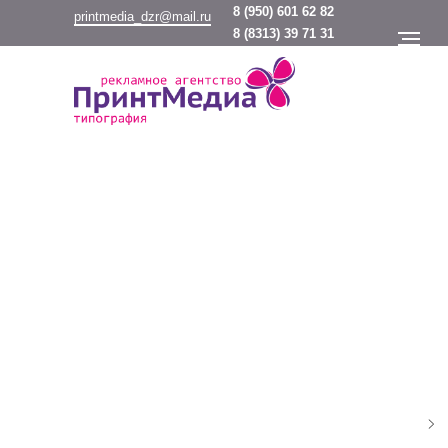
8
(950) 601 62 82
printmedia_dzr@mail.ru
8
(8313) 39 71 31