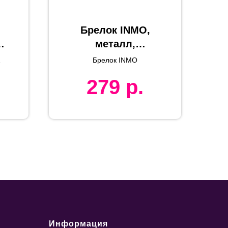
Брелок INMO,
металл,
3.6*3.6*0.5см
Брелок INMO
см
279
р.
Информация