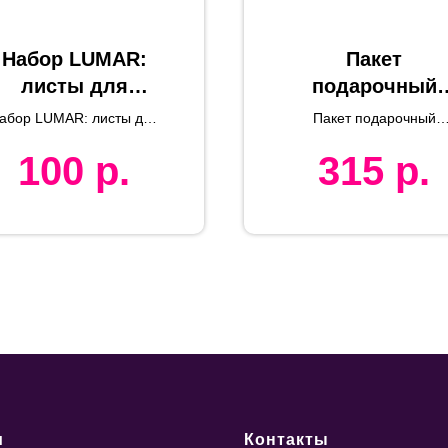
Набор LUMAR:
Пакет
листы для
подарочный
записи (60шт) и
AESTHETIC,
абор LUMAR: листы для
Пакет подарочный
цветные
32х12х43 см
аписи (60шт) и цветные
AESTHETIC, 32х12х43 
100
р.
315
р.
карандаши (6шт)
арандаши (6шт),
расный, картон,
дерево
и
Контакты