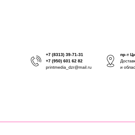
+7 (8313) 39-71-31
пр-т Ц
+7 (950) 601 62 82
Достав
printmedia_dzr@mail.ru
и обла