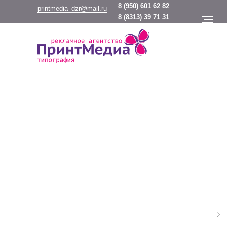
8
(950) 601 62 82
printmedia_dzr@mail.ru
8
(8313) 39 71 31